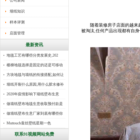
公司新闻
墙纸知识
样本评测
随着装修房子店面的越来越多
被淘汰,任何产品出现都有自身
店面管理
最新资讯
地毯工艺有哪些分类发展史,202
楼梯地毯选择是固定的还是可移动
好
方块地毯与墙纸的衔接搭配,如何让
墙纸开裂什么原因,用什么胶水修补
2020年疫情影响下墙纸壁布生意
做墙纸壁布地毯生意收取预付款是
行
做墙纸壁布生意厂家到底有哪些你
所
Muttouch蚕丝壁纸星期一色
联系91视频网站免费