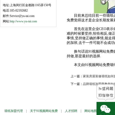
地址:上海闵行区金都路1165弄150号
电话:185-02192682
目前来总结目前一些墙纸企业,
邮件:Service@yu-tai.com
免费觉得这才是企业长期发展
网站:
http://www.yu-tai.com
首先在这里企业CEO表示做正
难的时候要坚持,恰恰相反,做
事情,坚持做正确的事情,能走得
的加班,去干一件可能不会成功的
换句话说91视频网站免费的
持做,那是最好的选择.
本文由91视频网站免费墙纸
上一篇：
家装房屋装修墙纸如何
下一篇：
品牌墙纸加盟商教您如
墙纸加盟代理
|
关于91视频网站免费
|
人才招聘
|
网站地图
|
墙纸样