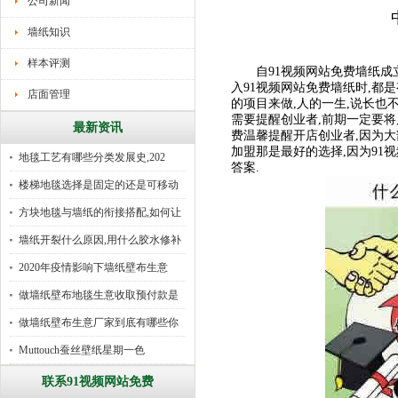
公司新闻
墙纸知识
样本评测
自91视频网站免费墙纸成立
入91视频网站免费墙纸时,都
店面管理
的项目来做,人的一生,说长也
需要提醒创业者,前期一定要将
最新资讯
费温馨提醒开店创业者,因为大
加盟那是最好的选择,因为91
地毯工艺有哪些分类发展史,202
答案.
楼梯地毯选择是固定的还是可移动
好
方块地毯与墙纸的衔接搭配,如何让
墙纸开裂什么原因,用什么胶水修补
2020年疫情影响下墙纸壁布生意
做墙纸壁布地毯生意收取预付款是
行
做墙纸壁布生意厂家到底有哪些你
所
Muttouch蚕丝壁纸星期一色
联系91视频网站免费